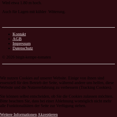
Wird etwa 1.80 m hoch.
Auch für Lagen mit kühler Witterung.
Kontakt
AGB
Impressum
Datenschutz
© 2026 birgit-kempe-tomaten
Wir nutzen Cookies auf unserer Website. Einige von ihnen sind
essenziell für den Betrieb der Seite, während andere uns helfen, diese
Website und die Nutzererfahrung zu verbessern (Tracking Cookies).
Sie können selbst entscheiden, ob Sie die Cookies zulassen möchten.
Bitte beachten Sie, dass bei einer Ablehnung womöglich nicht mehr
alle Funktionalitäten der Seite zur Verfügung stehen.
Weitere Informationen
Akzeptieren