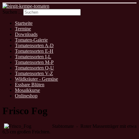
Suchen ...
Startseite
Termine
Downloads
Tomaten-Galerie
Tomatensorten A-D
Tomatensorten E-H
Tomatensorten I-L
Tomatensorten M-P
Tomatensorten Q-U
Tomatensorten V-Z
Wildkräuter - Gemüse
Essbare Blüten
Mosaikkurse
Onlineshop
Frisco Fog
Stabtomate - Roter Massenträger mit etwa
6,5 cm großen Früchten.