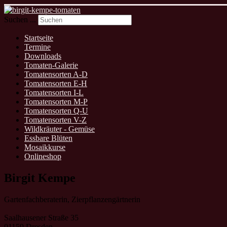
Suchen ...
Startseite
Termine
Downloads
Tomaten-Galerie
Tomatensorten A-D
Tomatensorten E-H
Tomatensorten I-L
Tomatensorten M-P
Tomatensorten Q-U
Tomatensorten V-Z
Wildkräuter - Gemüse
Essbare Blüten
Mosaikkurse
Onlineshop
Birgit Kempe
Gartenfachberaterin, Zierpflanzengärtnerin
Saalhausener Straße 35
01159 Dresden