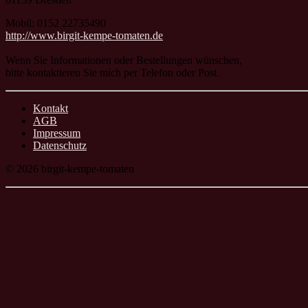
Mobil: 0152 22735490
http://www.birgit-kempe-tomaten.de
Wenn Sie Informationen oder Bestellungen wünschen,
bitte kontaktieren Sie mich per Telefon oder Post.
Kontakt
AGB
Impressum
Datenschutz
© 2026 birgit-kempe-tomaten