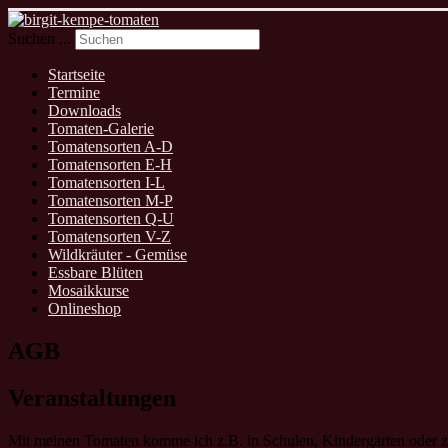
Suchen ...
Startseite
Termine
Downloads
Tomaten-Galerie
Tomatensorten A-D
Tomatensorten E-H
Tomatensorten I-L
Tomatensorten M-P
Tomatensorten Q-U
Tomatensorten V-Z
Wildkräuter - Gemüse
Essbare Blüten
Mosaikkurse
Onlineshop
AGB
Veranstaltungen
Mit meinen Tomaten komme ich z.B. in Schulen, Kindergärten oder zu