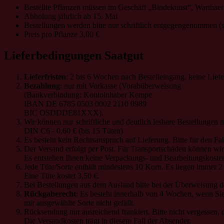
Bestellte Pflanzen müssen im Geschäft „Bindekunst“, Warthaer
Abholung jährlich ab 15. Mai
Bestellungen werden bitte nur schriftlich entgegengenommen (s
Preis pro Pflanze 3,00 €
Lieferbedingungen Saatgut
Lieferfristen
: 2 bis 6 Wochen nach Bestelleingang, keine Liefe
Bezahlung
: nur mit Vorkasse (Vorabüberweisung
(Bankverbindung: Kontoinhaber Kempe
IBAN DE 6785 0503 0002 2110 0989
BIC OSDDDE81XXX).
Wir können nur schriftliche und deutlich lesbare Bestellungen
DIN C6 - 0,60 € (bis 15 Tüten)
Es besteht kein Rechtsanspruch auf Lieferung. Bitte für den Fall
Der Versand erfolgt per Post. Für Transportschäden können wi
Es entstehen Ihnen keine Verpackungs- und Bearbeitungskoste
Jede Tüte/Sorte enthält mindestens 10 Korn. Es liegen immer 2
Eine Tüte kostet 3,50 €.
Bei Bestellungen aus dem Ausland bitte bei der Überweisung 
Rückgaberecht
: Es besteht innerhalb von 4 Wochen, wenn Si
mir ausgewählte Sorte nicht gefällt.
Rücksendung nur ausreichend frankiert. Bitte nicht vergessen
Die Versandkosten trägt in diesem Fall der Absender.